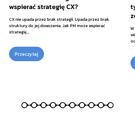
wspierać strategię CX?
t
z
CX nie upada przez brak strategii. Upada przez brak
struktury do jej dowożenia. Jak PM może wspierać
W 
strategię…
wi
od
Przeczytaj