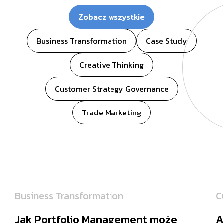
Zobacz wszystkie
Business Transformation
Case Study
Creative Thinking
Customer Strategy Governance
Trade Marketing
Business Transformation
C
Jak Portfolio Management może
A