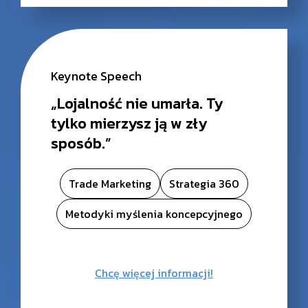
Keynote Speech
„Lojalność nie umarła. Ty
tylko mierzysz ją w zły
sposób.”
Trade Marketing
Strategia 360
Metodyki myślenia koncepcyjnego
Chcę więcej informacji!